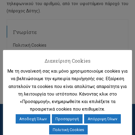
τηλεφωνικού του αριθμού, από τον υφιστάμενο πάροχό του
(πάροχος Δότης).
Γνωρίστε
Πολιτική Cookies
Σχετικά με τη Φορητότητα
Διαχείριση Cookies
Με τη συναίνεσή σας και μόνο χρησιμοποιούμε cookies για
EETT – Το Νομοθετικό Πλαίσιο
να βελτιώσουμε την εμπειρία περιήγησής σας. Εξαίρεση
Σχετικά με την ΕΒΔΑΦ
αποτελούν τα cookies που είναι απολύτως απαραίτητα για
τη λειτουργία του ιστότοπου. Κάνοντας κλικ στο
«Προσαρμογή», ενημερωθείτε και επιλέξετε τα
προαιρετικά cookies που επιθυμείτε.
Για τη Φορητότητα
Αποδοχή Όλων
Προσαρμογή
Απόρριψη Όλων
Πολιτική Cookies
Σχετικά με τη Φορητότητα