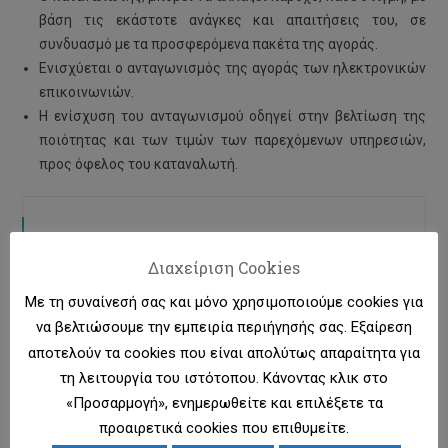
βάση τις εκάστοτε ανάγκες και απαιτήσεις του, σε
συνδυασμό με τα προσφερόμενα πακέτα της αγοράς.
Ενισχύεται ο ανταγωνισμός της αγοράς των ηλεκτρονικών
επικοινωνιών.
Η ενίσχυση του ανταγωνισμού οδηγεί στην βελτίωση της
ποιότητας και των τιμών των παρεχόμενων υπηρεσιών,
προς όφελος του καταναλωτή.
Γνωρίστε σχετικά
Διαχείριση Cookies
Καταναλωτές
Με τη συναίνεσή σας και μόνο χρησιμοποιούμε cookies για
Συχνές Ερωτήσεις
να βελτιώσουμε την εμπειρία περιήγησής σας. Εξαίρεση
αποτελούν τα cookies που είναι απολύτως απαραίτητα για
Αναζήτηση Αριθμού
τη λειτουργία του ιστότοπου. Κάνοντας κλικ στο
«Προσαρμογή», ενημερωθείτε και επιλέξετε τα
Πολιτική Cookies
προαιρετικά cookies που επιθυμείτε.