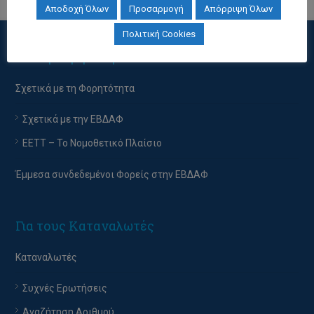
Αποδοχή Όλων
Προσαρμογή
Απόρριψη Όλων
Πολιτική Cookies
Για τη Φορητότητα
Σχετικά με τη Φορητότητα
Σχετικά με την ΕΒΔΑΦ
EETT – Το Νομοθετικό Πλαίσιο
Έμμεσα συνδεδεμένοι Φορείς στην ΕΒΔΑΦ
Για τους Καταναλωτές
Καταναλωτές
Συχνές Ερωτήσεις
Αναζήτηση Αριθμού