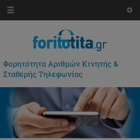
Φορητότητα Αριθμών Κινητής &
Σταθερής Τηλεφωνίας