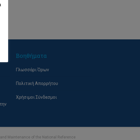
α
Βοηθήματα
Γλωσσάρι Όρων
Πολιτική Απορρήτου
Χρήσιμοι Σύνδεσμοι
την
n and Maintenance of the National Reference