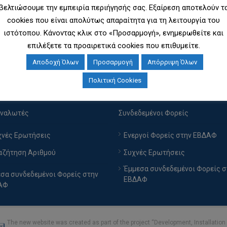
βελτιώσουμε την εμπειρία περιήγησής σας. Εξαίρεση αποτελούν τ
η εγκατάσταση του λογισμικού τηε νέας ΕΒΔΑΦ. Ως εκ τούτου το
cookies που είναι απολύτως απαραίτητα για τη λειτουργία του
 κλειστό από τις 13.00 έως και περίπου τις 17.30.
ιστότοπου. Κάνοντας κλικ στο «Προσαρμογή», ενημερωθείτε και
επιλέξετε τα προαιρετικά cookies που επιθυμείτε.
Αποδοχή Όλων
Προσαρμογή
Απόρριψη Όλων
Πολιτική Cookies
 τους Καταναλωτές
Για τους Φορείς
αναλωτές
Συνδεδεμένοι Φορείς
χνές Ερωτήσεις
Ενεργοί Φορείς στην ΕΒΔΑΦ
αζήτηση Αριθμού
Συχνές Ερωτήσεις
Έμμεσα συνδεδεμένοι Φορείς σ
σα συνδεδεμένοι Φορείς στην
ΕΒΔΑΦ
ΑΦ
The new website was created as part of the project “Development, Installatio