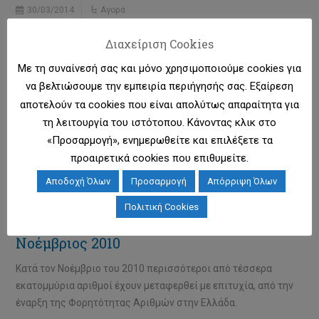
30/03/2014
Αγορά
Αύγουστος 2014
Διαχείριση Cookies
Με τη συναίνεσή σας και μόνο χρησιμοποιούμε cookies για
Περισσότεροι από 8.000.000 αριθμοί κινητής και σταθερής
να βελτιώσουμε την εμπειρία περιήγησής σας. Εξαίρεση
τηλεφωνίας έχουν μεταφερθεί, από την έναρξη της
αποτελούν τα cookies που είναι απολύτως απαραίτητα για
υπηρεσίας μέχρι και τον Αύγουστο του 2014.
τη λειτουργία του ιστότοπου. Κάνοντας κλικ στο
«Προσαρμογή», ενημερωθείτε και επιλέξετε τα
προαιρετικά cookies που επιθυμείτε.
Πορεία Φορητότητας
Αποδοχή Όλων
Προσαρμογή
Απόρριψη Όλων
Πολιτική Cookies
04/06/2010
Αγορά
Νοέμβριος 2010
Κατά τον Νοέμβριο του 2010 περισσότεροι από τέσσερα
εκατομμύρια αριθμοί έχουν μεταφερθεί με επιτυχία, από την
έναρξη της Φορητότητας Αριθμών στην Ελλάδα.