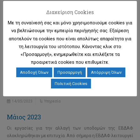
Ιούλιος 2023
Διαχείριση Cookies
To Δοκιμαστικό Σύστημα της ΕΒΔΑΦ έχει ενημερωθεί με το
Με τη συναίνεσή σας και μόνο χρησιμοποιούμε cookies για
νέο λογισμικό. Όλοι οι τηλεπιικοινωνιακοί πάροχοι
να βελτιώσουμε την εμπειρία περιήγησής σας. Εξαίρεση
καλούνται να δοκιμάσουν τις λειτουργικότητες του νέου
αποτελούν τα cookies που είναι απολύτως απαραίτητα για
λογισμικού της ΕΒΔΑΦ, στο διάστημα μεταξύ 06-07-2023 έως
τη λειτουργία του ιστότοπου. Κάνοντας κλικ στο
και 06-08-2023.
«Προσαρμογή», ενημερωθείτε και επιλέξετε τα
προαιρετικά cookies που επιθυμείτε.
Αποδοχή Όλων
Προσαρμογή
Απόρριψη Όλων
Αναβάθμιση της Υποδομής της
Πολιτική Cookies
ΕΒΔΑΦ
14/05/2023
Υπηρεσία
Μάιος 2023
Οι εργασίες για την αλλαγή των υποδομών της ΕΒΔΑΦ
ολοκληρώθηκαν με επιτυχία. Από σήμερα η ΕΒΔΑΦ λειτουργεί